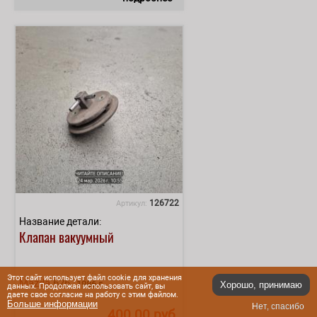
126722
Артикул:
Название детали:
Клапан вакуумный
Этот сайт использует файл cookie для хранения
Mazda
626
1986 г.
Хорошо, принимаю
данных. Продолжая использовать сайт, вы
даете свое согласие на работу с этим файлом.
Больше информации
Нет, спасибо
400.00 руб.