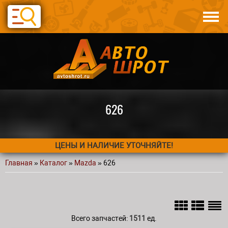
Перейти к основному содержанию
Каталог
Авто по запчастям
Статьи
Контакты
626
ЦЕНЫ И НАЛИЧИЕ УТОЧНЯЙТЕ!
Главная
»
Каталог
»
Mazda
» 626
Вы здесь
Всего запчастей:
1511
ед.