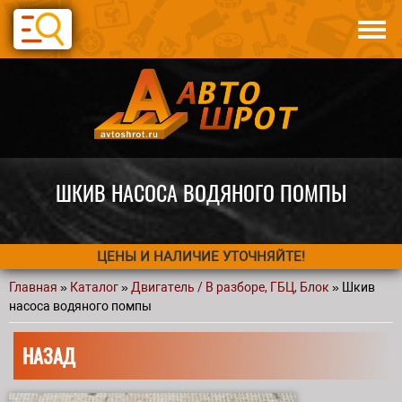
Перейти к основному содержанию
Каталог
Авто по запчастям
Статьи
Контакты
ШКИВ НАСОСА ВОДЯНОГО ПОМПЫ
ЦЕНЫ И НАЛИЧИЕ УТОЧНЯЙТЕ!
Главная
»
Каталог
»
Двигатель / В разборе, ГБЦ, Блок
» Шкив
Вы здесь
насоса водяного помпы
НАЗАД