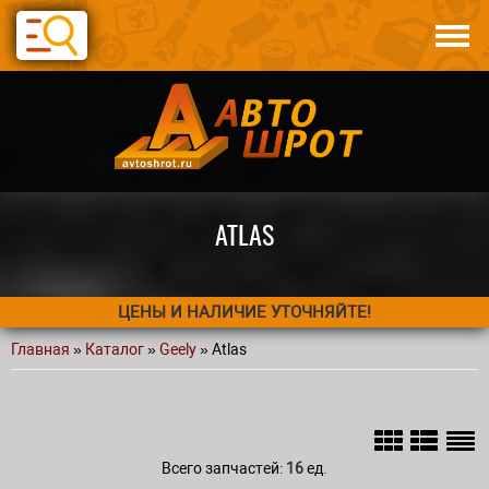
Перейти к основному содержанию
Каталог
Авто по запчастям
Статьи
Контакты
ATLAS
ЦЕНЫ И НАЛИЧИЕ УТОЧНЯЙТЕ!
Главная
»
Каталог
»
Geely
» Atlas
Вы здесь
Всего запчастей:
16
ед.