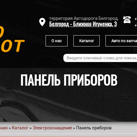
+
территория Автодорога Белгород,
Белгород - Ближняя Игуменка, 3
+
О нас
Каталог
Авто по запч
ПАНЕЛЬ ПРИБОРОВ
вная
»
Каталог
»
Электрооснащение
» Панель приборов
 здесь