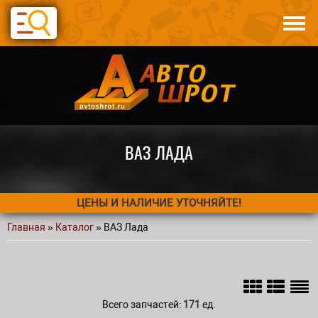
Перейти к основному содержанию
Каталог
Авто по запчастям
Статьи
Контакты
ВАЗ ЛАДА
ЦЕНЫ И НАЛИЧИЕ УТОЧНЯЙТЕ!
Главная
»
Каталог
» ВАЗ Лада
Вы здесь
Всего запчастей:
171
ед.