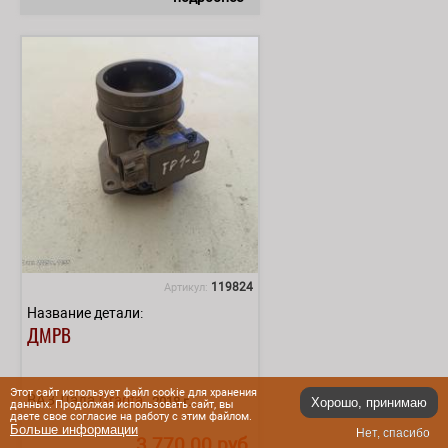
119824
Артикул:
Название детали:
ДМРВ
Этот сайт использует файл cookie для хранения
ВАЗ Лада
Granta
2018 г.
Хорошо, принимаю
данных. Продолжая использовать сайт, вы
даете свое согласие на работу с этим файлом.
Больше информации
Нет, спасибо
3 770.00 руб.