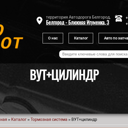
+
территория Автодорога Белгород,
Белгород - Ближняя Игуменка, 3
+
О нас
Каталог
Авто по запч
ВУТ+ЦИЛИНДР
вная
»
Каталог
»
Тормозная система
» ВУТ+цилиндр
 здесь