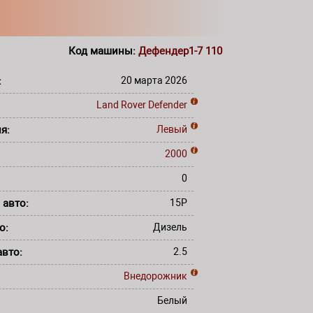
Код машины:
Дефендер1-7 110
:
20 марта 2026
Land Rover
Defender
ля:
Левый
:
2000
0
 авто:
15P
то:
Дизель
авто:
2.5
Внедорожник
Белый