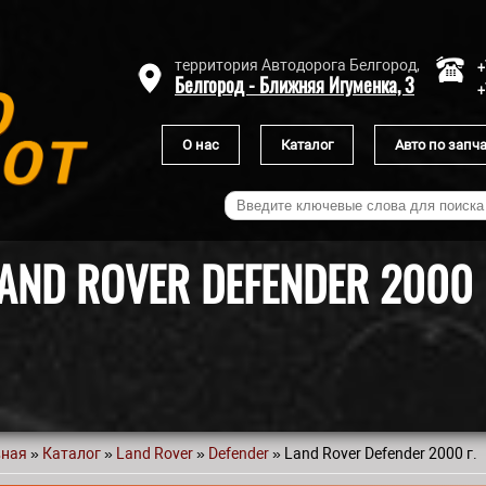
+
территория Автодорога Белгород,
Белгород - Ближняя Игуменка, 3
+
О нас
Каталог
Авто по запч
AND ROVER DEFENDER 2000 
вная
»
Каталог
»
Land Rover
»
Defender
» Land Rover Defender 2000 г.
 здесь