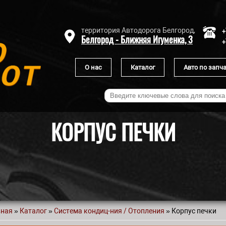
+
территория Автодорога Белгород,
Белгород - Ближняя Игуменка, 3
+
О нас
Каталог
Авто по запч
КОРПУС ПЕЧКИ
вная
»
Каталог
»
Система кондиц-ния / Отопления
» Корпус печки
 здесь