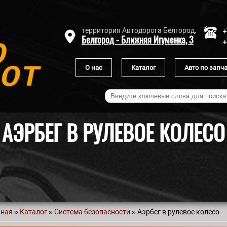
+
территория Автодорога Белгород,
Белгород - Ближняя Игуменка, 3
+
О нас
Каталог
Авто по запч
АЭРБЕГ В РУЛЕВОЕ КОЛЕСО
вная
»
Каталог
»
Система безопасности
» Аэрбег в рулевое колесо
 здесь