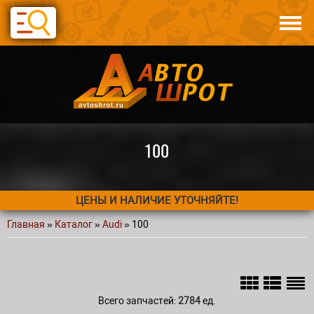
Перейти к основному содержанию
Каталог
Авто по запчастям
Статьи
Контакты
100
ЦЕНЫ И НАЛИЧИЕ УТОЧНЯЙТЕ!
Главная
»
Каталог
»
Audi
» 100
Вы здесь
Всего запчастей:
2784
ед.