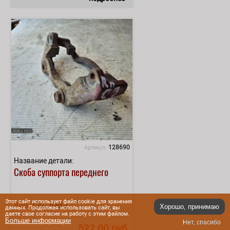
128690
Артикул:
Название детали:
Скоба суппорта переднего
Этот сайт использует файл cookie для хранения
Audi
100
1985 г.
Хорошо, принимаю
данных. Продолжая использовать сайт, вы
даете свое согласие на работу с этим файлом.
Больше информации
Нет, спасибо
522.00 руб.