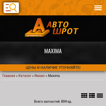
Перейти к основному содержанию
Каталог
Авто по запчастям
Статьи
Контакты
MAXIMA
ЦЕНЫ И НАЛИЧИЕ УТОЧНЯЙТЕ!
Главная
»
Каталог
»
Nissan
» Maxima
Вы здесь
Всего запчастей:
804
ед.