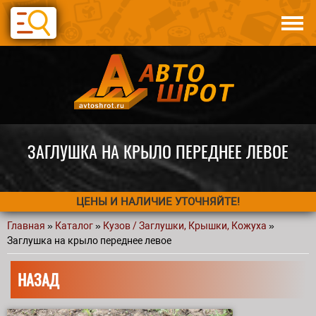
Перейти к основному содержанию
Каталог
Авто по запчастям
Статьи
Контакты
ЗАГЛУШКА НА КРЫЛО ПЕРЕДНЕЕ ЛЕВОЕ
ЦЕНЫ И НАЛИЧИЕ УТОЧНЯЙТЕ!
Главная
»
Каталог
»
Кузов / Заглушки, Крышки, Кожуха
»
Вы здесь
Заглушка на крыло переднее левое
НАЗАД