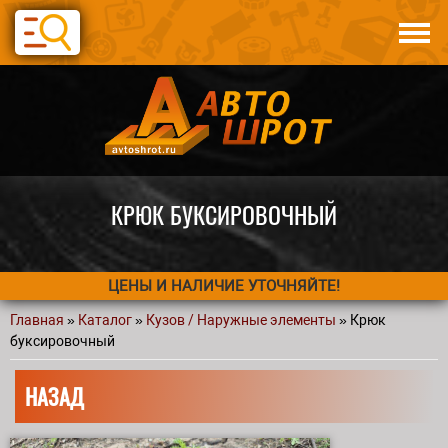
Перейти к основному содержанию
Каталог
Авто по запчастям
Статьи
Контакты
КРЮК БУКСИРОВОЧНЫЙ
ЦЕНЫ И НАЛИЧИЕ УТОЧНЯЙТЕ!
Главная
»
Каталог
»
Кузов / Наружные элементы
» Крюк
Вы здесь
буксировочный
НАЗАД