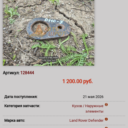
Артикул:
128444
1 200.00 руб.
Дата поступления:
21 мая 2026
Категория запчасти:
Кузов / Наружные
элементы
Марка авто:
Land Rover
Defender