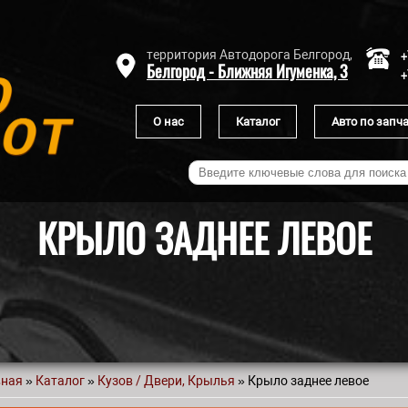
+
территория Автодорога Белгород,
Белгород - Ближняя Игуменка, 3
+
О нас
Каталог
Авто по запч
КРЫЛО ЗАДНЕЕ ЛЕВОЕ
вная
»
Каталог
»
Кузов / Двери, Крылья
» Крыло заднее левое
 здесь