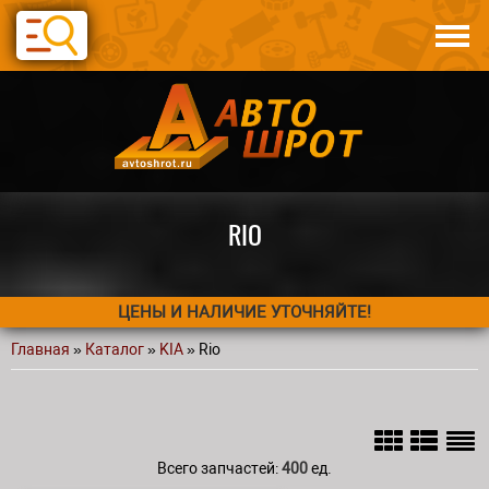
Перейти к основному содержанию
Каталог
Авто по запчастям
Статьи
Контакты
RIO
ЦЕНЫ И НАЛИЧИЕ УТОЧНЯЙТЕ!
Главная
»
Каталог
»
KIA
» Rio
Вы здесь
Всего запчастей:
400
ед.