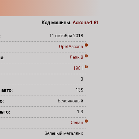
Код машины:
Аскона-1 81
:
11 октября 2018
Opel
Ascona
ля:
Левый
:
1981
0
 авто:
13S
то:
Бензиновый
авто:
1.3
Седан
Зеленый металлик