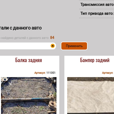
Трансмиссия авто
Тип привода авто
али с данного авто
84
о найдено деталей с данного авто:
Балка задняя
Бампер задний
Артикул:
111351
Артикул: