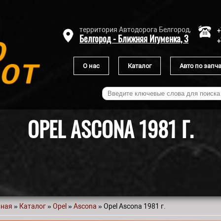
+
территория Автодорога Белгород,
Белгород - Ближняя Игуменка, 3
+
О нас
Каталог
Авто по запч
OPEL ASCONA 1981 Г.
вная
»
Каталог
»
Opel
»
Ascona
» Opel Ascona 1981 г.
 здесь