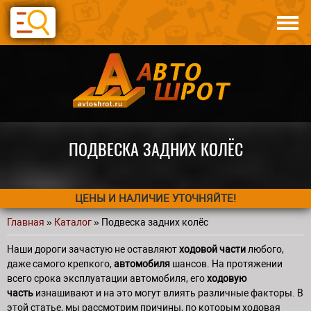
Перейти к основному содержанию
Каталог
Авто по запчастям
Статьи
Контакты
ПОДВЕСКА ЗАДНИХ КОЛЁС
ЦЕНЫ И НАЛИЧИЕ УТОЧНЯЙТЕ!
Главная
»
Каталог
» Подвеска задних колёс
Вы здесь
Наши дороги зачастую не оставляют
ходовой части
любого,
даже самого крепкого,
автомобиля
шансов. На протяжении
всего срока эксплуатации автомобиля, его
ходовую
часть
изнашивают и на это могут влиять различные факторы. В
этой статье, мы рассмотрим причины, по которым ходовая