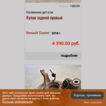
128259
Артикул:
Название детали:
Кулак задний правый
Renault
Duster
2018 г.
4 390.00 руб.
подробнее
Этот сайт использует файл cookie для хранения
Хорошо, принимаю
данных. Продолжая использовать сайт, вы
даете свое согласие на работу с этим файлом.
Больше информации
Нет, спасибо