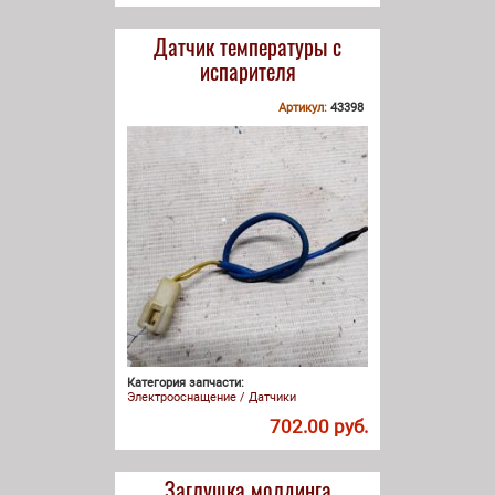
Датчик температуры с
испарителя
Артикул:
43398
Категория запчасти:
Электрооснащение / Датчики
702.00 руб.
Заглушка молдинга