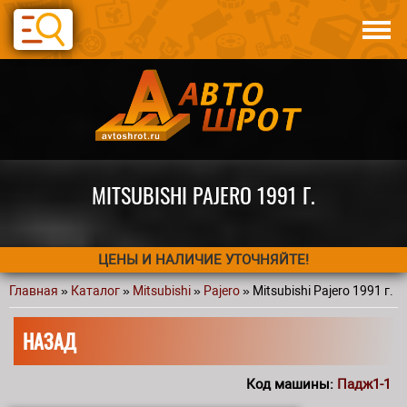
Перейти к основному содержанию
Каталог
Авто по запчастям
Статьи
Контакты
MITSUBISHI PAJERO 1991 Г.
ЦЕНЫ И НАЛИЧИЕ УТОЧНЯЙТЕ!
Главная
»
Каталог
»
Mitsubishi
»
Pajero
» Mitsubishi Pajero 1991 г.
Вы здесь
НАЗАД
Код машины:
Падж1-1