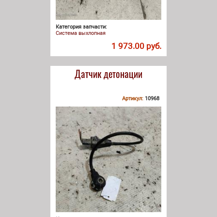
Категория запчасти:
Система выхлопная
1 973.00 руб.
Датчик детонации
Артикул:
10968