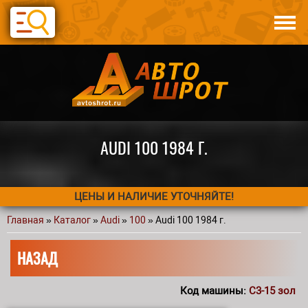
Перейти к основному содержанию
Каталог
Авто по запчастям
Статьи
Контакты
AUDI 100 1984 Г.
ЦЕНЫ И НАЛИЧИЕ УТОЧНЯЙТЕ!
Главная
»
Каталог
»
Audi
»
100
» Audi 100 1984 г.
Вы здесь
НАЗАД
Код машины:
С3-15 зол