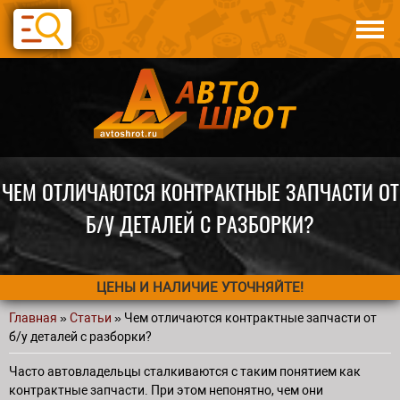
Перейти к основному содержанию
Каталог
Авто по запчастям
Статьи
Контакты
ЧЕМ ОТЛИЧАЮТСЯ КОНТРАКТНЫЕ ЗАПЧАСТИ ОТ
Б/У ДЕТАЛЕЙ С РАЗБОРКИ?
ЦЕНЫ И НАЛИЧИЕ УТОЧНЯЙТЕ!
Главная
»
Статьи
» Чем отличаются контрактные запчасти от
Вы здесь
б/у деталей с разборки?
Часто автовладельцы сталкиваются с таким понятием как
контрактные запчасти. При этом непонятно, чем они