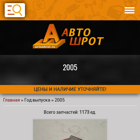
Перейти к основному содержанию
Каталог
Авто по запчастям
Статьи
Контакты
2005
ЦЕНЫ И НАЛИЧИЕ УТОЧНЯЙТЕ!
Главная
» Год выпуска » 2005
Вы здесь
Всего запчастей:
1173
ед.