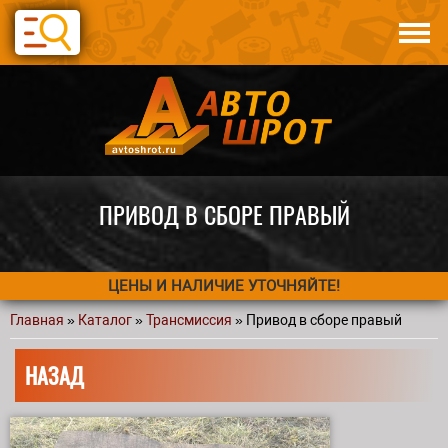
Перейти к основному содержанию
Каталог
Авто по запчастям
Статьи
Контакты
ПРИВОД В СБОРЕ ПРАВЫЙ
ЦЕНЫ И НАЛИЧИЕ УТОЧНЯЙТЕ!
Главная
»
Каталог
»
Трансмиссия
» Привод в сборе правый
Вы здесь
НАЗАД