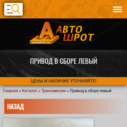
Перейти к основному содержанию
Каталог
Авто по запчастям
Статьи
Контакты
ПРИВОД В СБОРЕ ЛЕВЫЙ
ЦЕНЫ И НАЛИЧИЕ УТОЧНЯЙТЕ!
Главная
»
Каталог
»
Трансмиссия
» Привод в сборе левый
Вы здесь
НАЗАД