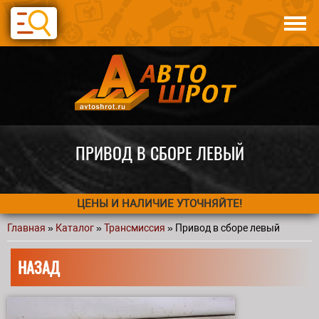
Перейти к основному содержанию
Каталог
Авто по запчастям
Статьи
Контакты
ПРИВОД В СБОРЕ ЛЕВЫЙ
ЦЕНЫ И НАЛИЧИЕ УТОЧНЯЙТЕ!
Главная
»
Каталог
»
Трансмиссия
» Привод в сборе левый
Вы здесь
НАЗАД