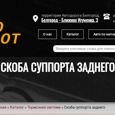
+
территория Автодорога Белгород,
Белгород - Ближняя Игуменка, 3
+
О нас
Каталог
Авто по запч
СКОБА СУППОРТА ЗАДНЕГО
вная
»
Каталог
»
Тормозная система
» Скоба суппорта заднего
 здесь