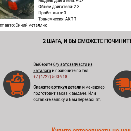
Модель двигателя:
AGZ
Объем двигателя:
2.3
Пробег авто:
0
Трансмиссия:
АКПП
ет авто:
Синий металлик
2 ШАГА, И ВЫ СМОЖЕТЕ ПОЧИНИТ
Выберите
б/у автозапчасти из
каталога
и позвоните по тел.:
+7 (4722) 500-918
.
Скажите артикул детали и
менеджер
подготовит заказ к выдаче. Или
оставьте заявку и Вам перезвонят.
Купите автозапчасти на на