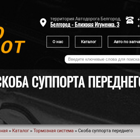
+
территория Автодорога Белгород,
Белгород - Ближняя Игуменка, 3
+
О нас
Каталог
Авто по запч
СКОБА СУППОРТА ПЕРЕДНЕГ
вная
»
Каталог
»
Тормозная система
» Скоба суппорта переднего
 здесь