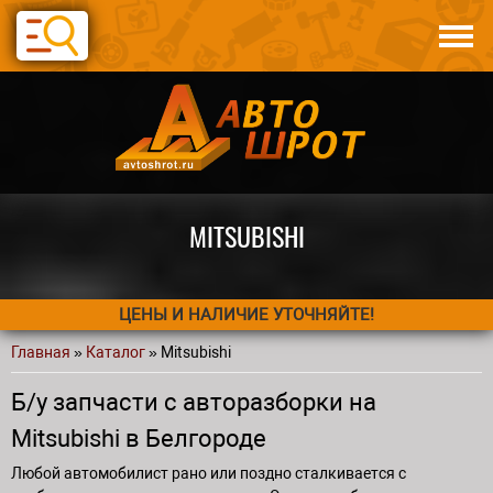
Перейти к основному содержанию
Каталог
Авто по запчастям
Статьи
Контакты
MITSUBISHI
ЦЕНЫ И НАЛИЧИЕ УТОЧНЯЙТЕ!
Главная
»
Каталог
» Mitsubishi
Вы здесь
Б/у запчасти с авторазборки на
Mitsubishi в Белгороде
Любой автомобилист рано или поздно сталкивается с