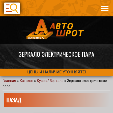
Перейти к основному содержанию
Каталог
Авто по запчастям
Статьи
Контакты
ЗЕРКАЛО ЭЛЕКТРИЧЕСКОЕ ПАРА
ЦЕНЫ И НАЛИЧИЕ УТОЧНЯЙТЕ!
Главная
»
Каталог
»
Кузов / Зеркала
» Зеркало электрическое
Вы здесь
пара
НАЗАД