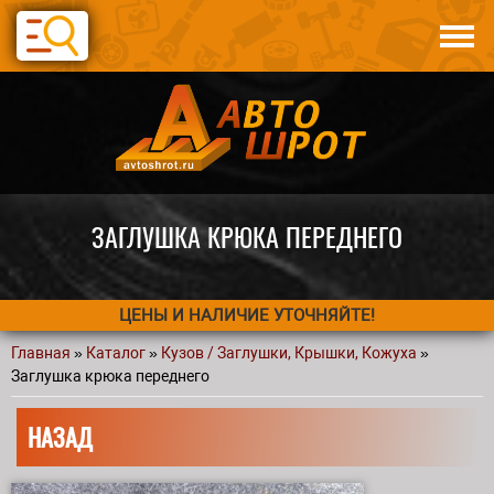
Перейти к основному содержанию
Каталог
Авто по запчастям
Статьи
Контакты
ЗАГЛУШКА КРЮКА ПЕРЕДНЕГО
ЦЕНЫ И НАЛИЧИЕ УТОЧНЯЙТЕ!
Главная
»
Каталог
»
Кузов / Заглушки, Крышки, Кожуха
»
Вы здесь
Заглушка крюка переднего
НАЗАД