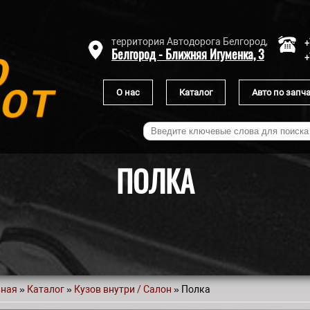
+
территория Автодорога Белгород,
Белгород - Ближняя Игуменка, 3
+
О нас
Каталог
Авто по запч
ПОЛКА
вная
»
Каталог
»
Кузов внутри / Салон
» Полка
 здесь