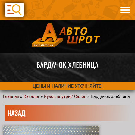
Перейти к основному содержанию
Каталог
Авто по запчастям
Статьи
Контакты
БАРДАЧОК ХЛЕБНИЦА
ЦЕНЫ И НАЛИЧИЕ УТОЧНЯЙТЕ!
Главная
»
Каталог
»
Кузов внутри / Салон
» Бардачок хлебница
Вы здесь
НАЗАД