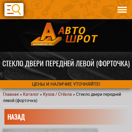
Перейти к основному содержанию
Каталог
Авто по запчастям
Статьи
Контакты
СТЕКЛО ДВЕРИ ПЕРЕДНЕЙ ЛЕВОЙ (ФОРТОЧКА)
ЦЕНЫ И НАЛИЧИЕ УТОЧНЯЙТЕ!
Главная
»
Каталог
»
Кузов / Стёкла
» Стекло двери передней
Вы здесь
левой (форточка)
НАЗАД