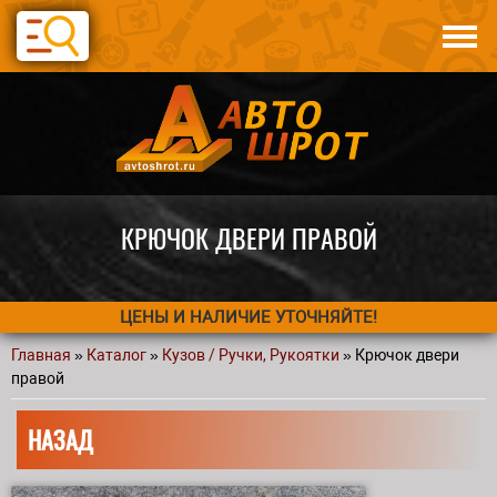
Перейти к основному содержанию
Каталог
Авто по запчастям
Статьи
Контакты
КРЮЧОК ДВЕРИ ПРАВОЙ
ЦЕНЫ И НАЛИЧИЕ УТОЧНЯЙТЕ!
Главная
»
Каталог
»
Кузов / Ручки, Рукоятки
» Крючок двери
Вы здесь
правой
НАЗАД