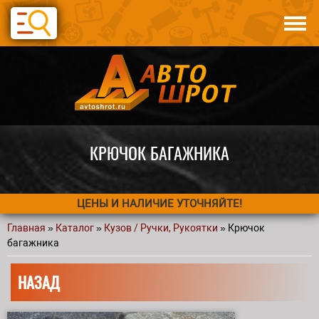
Перейти к основному содержанию
Каталог
Авто по запчастям
Статьи
Контакты
КРЮЧОК БАГАЖНИКА
ЦЕНЫ И НАЛИЧИЕ УТОЧНЯЙТЕ!
Главная
»
Каталог
»
Кузов / Ручки, Рукоятки
» Крючок
Вы здесь
багажника
НАЗАД