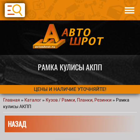
Перейти к основному содержанию
Каталог
Авто по запчастям
Статьи
Контакты
РАМКА КУЛИСЫ АКПП
ЦЕНЫ И НАЛИЧИЕ УТОЧНЯЙТЕ!
Главная
»
Каталог
»
Кузов / Рамки, Планки, Резинки
» Рамка
Вы здесь
кулисы АКПП
НАЗАД