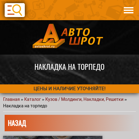
Перейти к основному содержанию
Каталог
Авто по запчастям
Статьи
Контакты
НАКЛАДКА НА ТОРПЕДО
ЦЕНЫ И НАЛИЧИЕ УТОЧНЯЙТЕ!
Главная
»
Каталог
»
Кузов / Молдинги, Накладки, Решетки
»
Вы здесь
Накладка на торпедо
НАЗАД