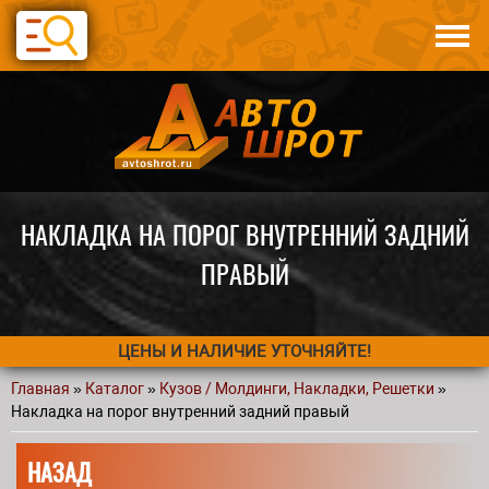
Перейти к основному содержанию
Каталог
Авто по запчастям
Статьи
Контакты
НАКЛАДКА НА ПОРОГ ВНУТРЕННИЙ ЗАДНИЙ
ПРАВЫЙ
ЦЕНЫ И НАЛИЧИЕ УТОЧНЯЙТЕ!
Главная
»
Каталог
»
Кузов / Молдинги, Накладки, Решетки
»
Вы здесь
Накладка на порог внутренний задний правый
НАЗАД