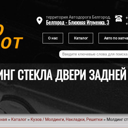
+
территория Автодорога Белгород,
Белгород - Ближняя Игуменка, 3
+
О нас
Каталог
Авто по запч
НГ СТЕКЛА ДВЕРИ ЗАДНЕЙ
вная
»
Каталог
»
Кузов / Молдинги, Накладки, Решетки
» Молдинг ст
 здесь