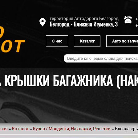
+
территория Автодорога Белгород,
Белгород - Ближняя Игуменка, 3
+
О нас
Каталог
Авто по запч
 КРЫШКИ БАГАЖНИКА (НА
вная
»
Каталог
»
Кузов / Молдинги, Накладки, Решетки
» Бленда кр
 здесь