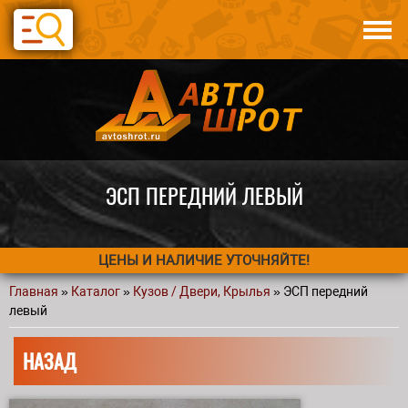
Перейти к основному содержанию
Каталог
Авто по запчастям
Статьи
Контакты
ЭСП ПЕРЕДНИЙ ЛЕВЫЙ
ЦЕНЫ И НАЛИЧИЕ УТОЧНЯЙТЕ!
Главная
»
Каталог
»
Кузов / Двери, Крылья
» ЭСП передний
Вы здесь
левый
НАЗАД