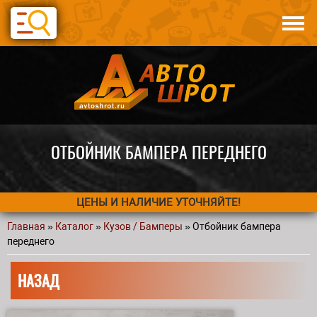
Перейти к основному содержанию
Каталог
Авто по запчастям
Статьи
Контакты
ОТБОЙНИК БАМПЕРА ПЕРЕДНЕГО
ЦЕНЫ И НАЛИЧИЕ УТОЧНЯЙТЕ!
Главная
»
Каталог
»
Кузов / Бамперы
» Отбойник бампера
Вы здесь
переднего
НАЗАД