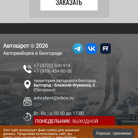
Автошрот © 2026
Авторазборка в Белгороде
+7 (4722) 500-918
+7 (919) 434-80-08
территория Автодорога Белгород,
Белгород - Ближняя Игуменка, 3
(
Панорама
)
avtoshrot@inbox.ru
Вт.-Вс.: с 10.00 до 17.00
ПОНЕДЕЛЬНИК:
ВЫХОДНОЙ
Этот сайт использует файл cookie для хранения
Хорошо, принимаю
данных. Продолжая использовать сайт, вы
Создан Digital-агентством:
Genesis
даете свое согласие на работу с этим файлом.