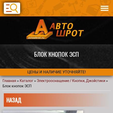
Перейти к основному содержанию
Каталог
Авто по запчастям
Статьи
Контакты
БЛОК КНОПОК ЭСП
ЦЕНЫ И НАЛИЧИЕ УТОЧНЯЙТЕ!
Главная
»
Каталог
»
Электрооснащение / Кнопки, Джойстики
»
Вы здесь
Блок кнопок ЭСП
НАЗАД