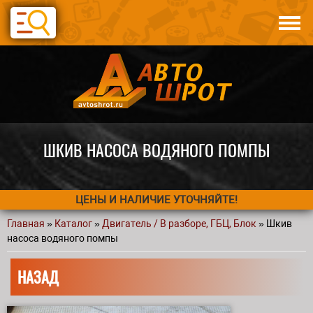
Перейти к основному содержанию
Каталог
Авто по запчастям
Статьи
Контакты
ШКИВ НАСОСА ВОДЯНОГО ПОМПЫ
ЦЕНЫ И НАЛИЧИЕ УТОЧНЯЙТЕ!
Главная
»
Каталог
»
Двигатель / В разборе, ГБЦ, Блок
» Шкив
Вы здесь
насоса водяного помпы
НАЗАД