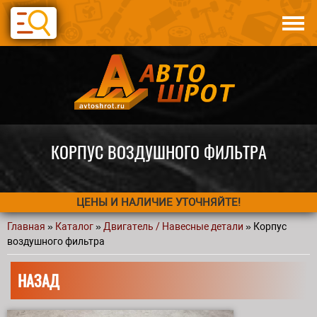
Перейти к основному содержанию
Каталог
Авто по запчастям
Статьи
Контакты
КОРПУС ВОЗДУШНОГО ФИЛЬТРА
ЦЕНЫ И НАЛИЧИЕ УТОЧНЯЙТЕ!
Главная
»
Каталог
»
Двигатель / Навесные детали
» Корпус
Вы здесь
воздушного фильтра
НАЗАД