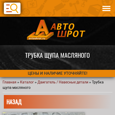
Перейти к основному содержанию
Каталог
Авто по запчастям
Статьи
Контакты
ТРУБКА ЩУПА МАСЛЯНОГО
ЦЕНЫ И НАЛИЧИЕ УТОЧНЯЙТЕ!
Главная
»
Каталог
»
Двигатель / Навесные детали
» Трубка
Вы здесь
щупа масляного
НАЗАД