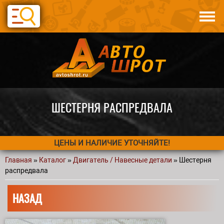
Перейти к основному содержанию
Каталог
Авто по запчастям
Статьи
Контакты
ШЕСТЕРНЯ РАСПРЕДВАЛА
ЦЕНЫ И НАЛИЧИЕ УТОЧНЯЙТЕ!
Главная
»
Каталог
»
Двигатель / Навесные детали
» Шестерня
Вы здесь
распредвала
НАЗАД