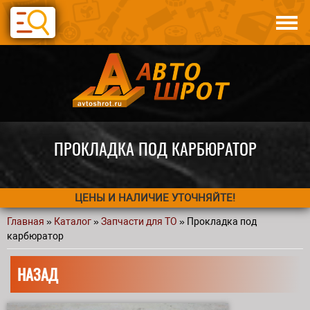
Перейти к основному содержанию
Каталог
Авто по запчастям
Статьи
Контакты
ПРОКЛАДКА ПОД КАРБЮРАТОР
ЦЕНЫ И НАЛИЧИЕ УТОЧНЯЙТЕ!
Главная
»
Каталог
»
Запчасти для ТО
» Прокладка под
Вы здесь
карбюратор
НАЗАД