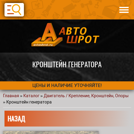
Перейти к основному содержанию
Каталог
Авто по запчастям
Статьи
Контакты
КРОНШТЕЙН ГЕНЕРАТОРА
ЦЕНЫ И НАЛИЧИЕ УТОЧНЯЙТЕ!
Главная
»
Каталог
»
Двигатель / Крепление, Кронштейн, Опоры
Вы здесь
» Кронштейн генератора
НАЗАД