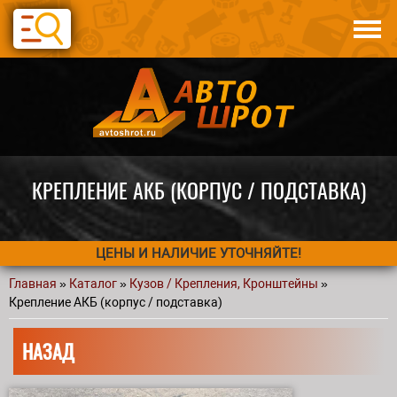
Перейти к основному содержанию
Каталог
Авто по запчастям
Статьи
Контакты
КРЕПЛЕНИЕ АКБ (КОРПУС / ПОДСТАВКА)
ЦЕНЫ И НАЛИЧИЕ УТОЧНЯЙТЕ!
Главная
»
Каталог
»
Кузов / Крепления, Кронштейны
»
Вы здесь
Крепление АКБ (корпус / подставка)
НАЗАД